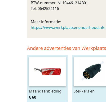
BTW-nummer: NL104461214B01
Tel. 0642524116
Meer informatie:
https://www.werkplaatsenonderhoud.nl/m
Andere advertenties van Werkplaa
Maandaanbieding
Stekkers en
Led achterlicht 12-
stekkerdozen
€ 60
24V links m.
diversen