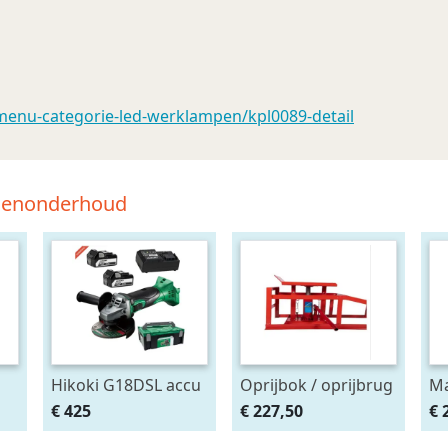
enu-categorie-led-werklampen/kpl0089-detail
tsenonderhoud
Hikoki G18DSL accu
Oprijbok / oprijbrug
Ma
haakse slijper
met ingebouwde
Af
€ 425
€ 227,50
€ 
(2x5Ah + HSCII)
krik. set 2stuks
ma