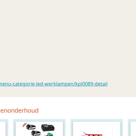
enu-categorie-led-werklampen/kpl0089-detail
tsenonderhoud