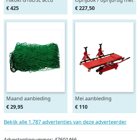
haakse slijper (2x5Ah +
ingebouwde krik. set
€ 425
€ 227,50
HSCII)
2stuks
Maand aanbieding
Mei aanbieding
Afdeknet 4x2 mtr maas
Monteursligkar+2 tons
€ 29,95
€ 110
4.5 x 4.5 cm
krik + 2 assteunen
Bekijk alle 1.787 advertenties van deze adverteerder
Advertentienummer: 47601466