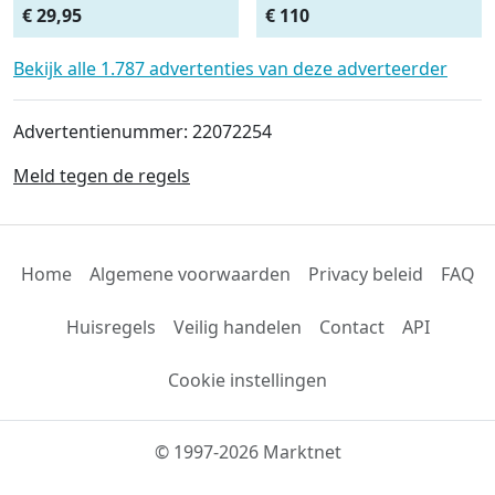
Afdeknet 4x2 mtr maas
Monteursligkar+2 tons
€ 29,95
€ 110
4.5 x 4.5 cm
krik + 2 assteunen
Bekijk alle 1.787 advertenties van deze adverteerder
Advertentienummer: 22072254
Meld tegen de regels
Home
Algemene voorwaarden
Privacy beleid
FAQ
Huisregels
Veilig handelen
Contact
API
Cookie instellingen
© 1997-2026 Marktnet