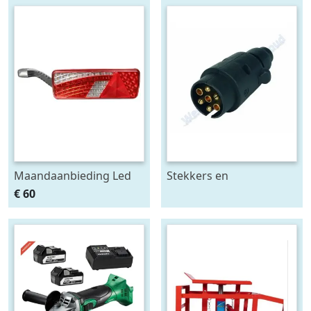
Maandaanbieding Led
Stekkers en
achterlicht 12-24V links
stekkerdozen diversen
€ 60
m. breedtelamp