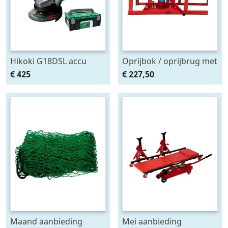
Hikoki G18DSL accu
Oprijbok / oprijbrug met
haakse slijper (2x5Ah +
ingebouwde krik. set
€ 425
€ 227,50
HSCII)
2stuks
Maand aanbieding
Mei aanbieding