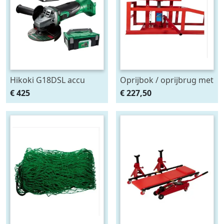
Hikoki G18DSL accu
Oprijbok / oprijbrug met
haakse slijper (2x5Ah +
ingebouwde krik. set
€ 425
€ 227,50
HSCII)
2stuks