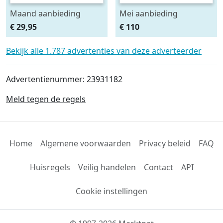
Maand aanbieding
Mei aanbieding
Afdeknet 4x2 mtr maas
Monteursligkar+2 tons
€ 29,95
€ 110
4.5 x 4.5 cm
krik + 2 assteunen
Bekijk alle 1.787 advertenties van deze adverteerder
Advertentienummer: 23931182
Meld tegen de regels
Home
Algemene voorwaarden
Privacy beleid
FAQ
Huisregels
Veilig handelen
Contact
API
Cookie instellingen