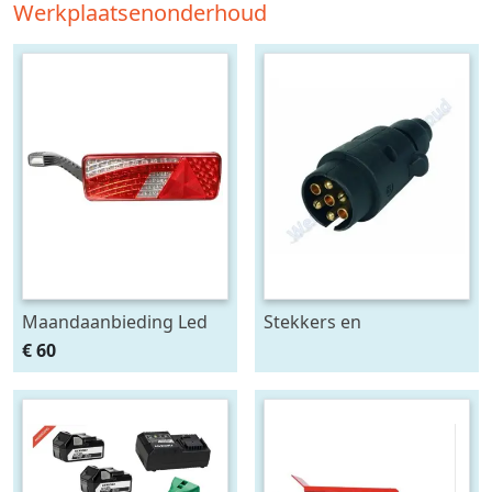
Werkplaatsenonderhoud
Maandaanbieding Led
Stekkers en
achterlicht 12-24V links
stekkerdozen diversen
€ 60
m. breedtelamp