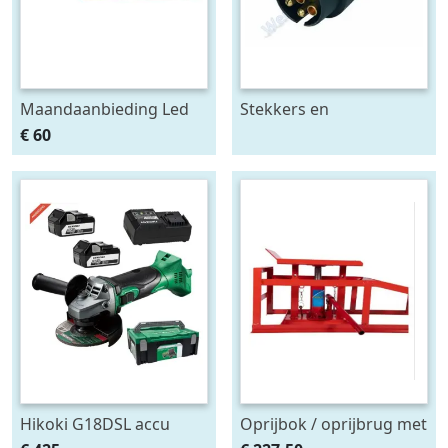
Maandaanbieding Led
Stekkers en
achterlicht 12-24V links
stekkerdozen diversen
€ 60
m. breedtelamp
Hikoki G18DSL accu
Oprijbok / oprijbrug met
haakse slijper (2x5Ah +
ingebouwde krik. set