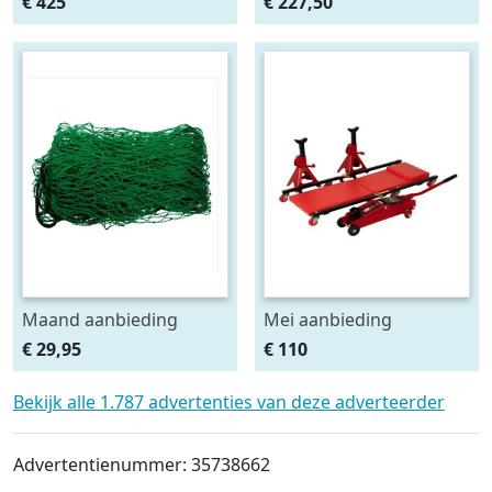
€ 425
€ 227,50
HSCII)
2stuks
Maand aanbieding
Mei aanbieding
Afdeknet 4x2 mtr maas
Monteursligkar+2 tons
€ 29,95
€ 110
4.5 x 4.5 cm
krik + 2 assteunen
Bekijk alle 1.787 advertenties van deze adverteerder
Advertentienummer: 35738662