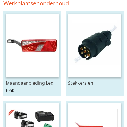
Werkplaatsenonderhoud
Maandaanbieding Led
Stekkers en
achterlicht 12-24V links
stekkerdozen diversen
€ 60
m. breedtelamp