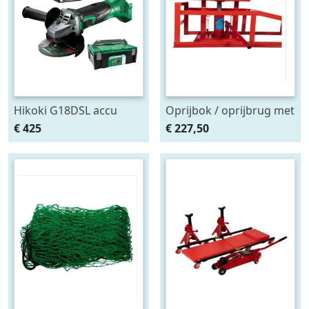
Hikoki G18DSL accu
Oprijbok / oprijbrug met
haakse slijper (2x5Ah +
ingebouwde krik. set
€ 425
€ 227,50
HSCII)
2stuks