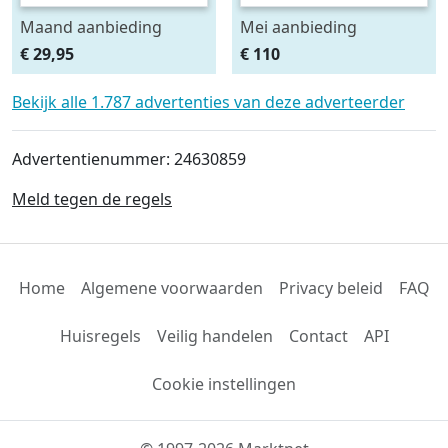
Maand aanbieding
Mei aanbieding
Afdeknet 4x2 mtr maas
Monteursligkar+2 tons
€ 29,95
€ 110
4.5 x 4.5 cm
krik + 2 assteunen
Bekijk alle 1.787 advertenties van deze adverteerder
Advertentienummer: 24630859
Meld tegen de regels
Home
Algemene voorwaarden
Privacy beleid
FAQ
Huisregels
Veilig handelen
Contact
API
Cookie instellingen