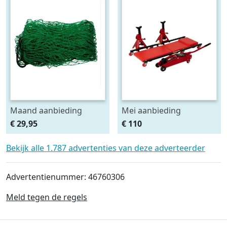
Maand aanbieding
Mei aanbieding
Afdeknet 4x2 mtr maas
Monteursligkar+2 tons
€ 29,95
€ 110
4.5 x 4.5 cm
krik + 2 assteunen
Bekijk alle 1.787 advertenties van deze adverteerder
Advertentienummer: 46760306
Meld tegen de regels