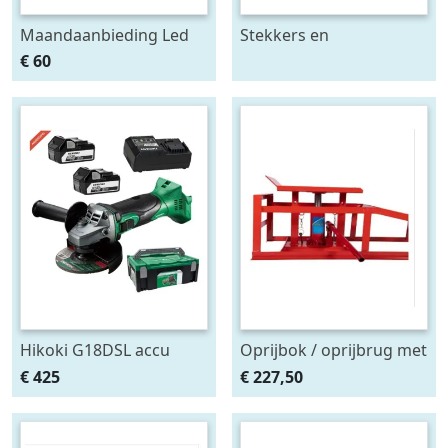
Maandaanbieding Led
Stekkers en
achterlicht 12-24V links
stekkerdozen diversen
€ 60
m. breedtelamp
Hikoki G18DSL accu
Oprijbok / oprijbrug met
haakse slijper (2x5Ah +
ingebouwde krik. set
€ 425
€ 227,50
HSCII)
2stuks