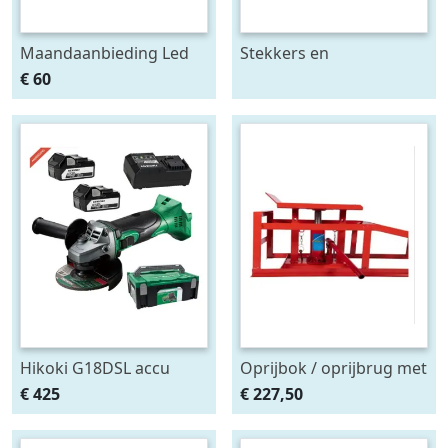
Maandaanbieding Led
Stekkers en
achterlicht 12-24V links
stekkerdozen diversen
€ 60
m. breedtelamp
Hikoki G18DSL accu
Oprijbok / oprijbrug met
haakse slijper (2x5Ah +
ingebouwde krik. set
€ 425
€ 227,50
HSCII)
2stuks