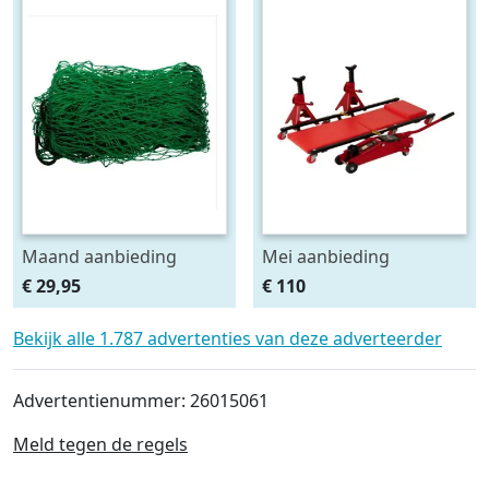
Maand aanbieding
Mei aanbieding
Afdeknet 4x2 mtr maas
Monteursligkar+2 tons
€ 29,95
€ 110
4.5 x 4.5 cm
krik + 2 assteunen
Bekijk alle 1.787 advertenties van deze adverteerder
Advertentienummer: 26015061
Meld tegen de regels