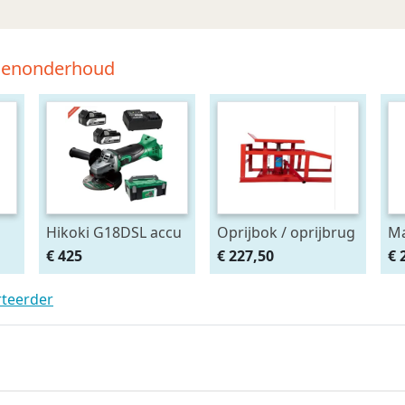
tsenonderhoud
Hikoki G18DSL accu
Oprijbok / oprijbrug
Ma
haakse slijper
met ingebouwde
Af
€ 425
€ 227,50
€ 
(2x5Ah + HSCII)
krik. set 2stuks
ma
rteerder