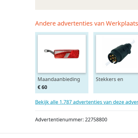
Andere advertenties van Werkplaa
Maandaanbieding
Stekkers en
Led achterlicht 12-
stekkerdozen
€ 60
24V links m.
diversen
breedtelamp
Bekijk alle 1.787 advertenties van deze adve
Advertentienummer: 22758800