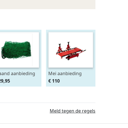
and aanbieding
Mei aanbieding
deknet 4x2 mtr
Monteursligkar+2
29,95
€ 110
as 4.5 x 4.5 cm
tons krik + 2
assteunen
Meld tegen de regels