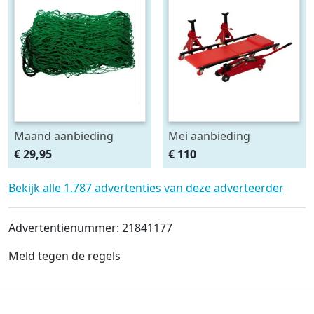
Maand aanbieding
Mei aanbieding
Afdeknet 4x2 mtr maas
Monteursligkar+2 tons
€ 29,95
€ 110
4.5 x 4.5 cm
krik + 2 assteunen
Bekijk alle 1.787 advertenties van deze adverteerder
Advertentienummer: 21841177
Meld tegen de regels