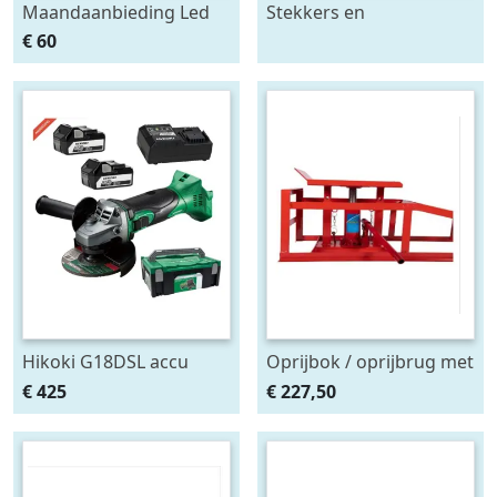
Maandaanbieding Led
Stekkers en
achterlicht 12-24V links
stekkerdozen diversen
€ 60
m. breedtelamp
Hikoki G18DSL accu
Oprijbok / oprijbrug met
haakse slijper (2x5Ah +
ingebouwde krik. set
€ 425
€ 227,50
HSCII)
2stuks