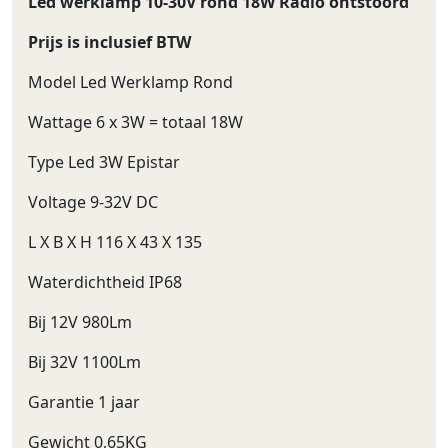
Led werklamp 10-30V rond 18W Radio ontstoord
Prijs is inclusief BTW
Model Led Werklamp Rond
Wattage 6 x 3W = totaal 18W
Type Led 3W Epistar
Voltage 9-32V DC
L X B X H 116 X 43 X 135
Waterdichtheid IP68
Bij 12V 980Lm
Bij 32V 1100Lm
Garantie 1 jaar
Gewicht 0,65KG