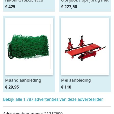
haakse slijper (2x5Ah +
ingebouwde krik. set
€ 425
€ 227,50
HSCII)
2stuks
Maand aanbieding
Mei aanbieding
Afdeknet 4x2 mtr maas
Monteursligkar+2 tons
€ 29,95
€ 110
4.5 x 4.5 cm
krik + 2 assteunen
Bekijk alle 1.787 advertenties van deze adverteerder
Advertentienummer: 21717600