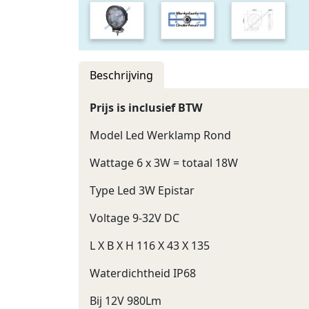
Beschrijving
Prijs is inclusief BTW
Model Led Werklamp Rond
Wattage 6 x 3W = totaal 18W
Type Led 3W Epistar
Voltage 9-32V DC
L X B X H 116 X 43 X 135
Waterdichtheid IP68
Bij 12V 980Lm