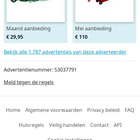
Maand aanbieding
Mei aanbieding
Afdeknet 4x2 mtr maas
Monteursligkar+2 tons
€ 29,95
€ 110
4.5 x 4.5 cm
krik + 2 assteunen
Bekijk alle 1.787 advertenties van deze adverteerder
Advertentienummer: 53037791
Meld tegen de regels
Home
Algemene voorwaarden
Privacy beleid
FAQ
Huisregels
Veilig handelen
Contact
API
Cookie instellingen