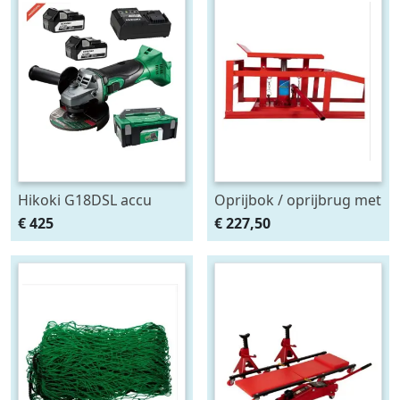
Hikoki G18DSL accu
Oprijbok / oprijbrug met
haakse slijper (2x5Ah +
ingebouwde krik. set
€ 425
€ 227,50
HSCII)
2stuks