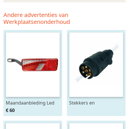
Andere advertenties van
Werkplaatsenonderhoud
Maandaanbieding Led
Stekkers en
achterlicht 12-24V links
stekkerdozen diversen
€ 60
m. breedtelamp