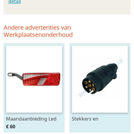
detail
Andere advertenties van
Werkplaatsenonderhoud
Maandaanbieding Led
Stekkers en
achterlicht 12-24V links
stekkerdozen diversen
€ 60
m. breedtelamp