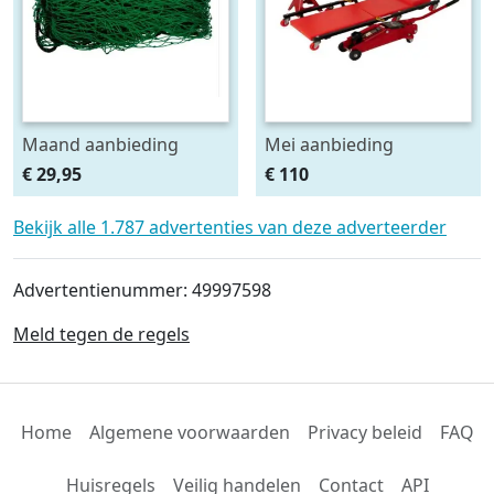
Maand aanbieding
Mei aanbieding
Afdeknet 4x2 mtr maas
Monteursligkar+2 tons
€ 29,95
€ 110
4.5 x 4.5 cm
krik + 2 assteunen
Bekijk alle 1.787 advertenties van deze adverteerder
Advertentienummer: 49997598
Meld tegen de regels
Home
Algemene voorwaarden
Privacy beleid
FAQ
Huisregels
Veilig handelen
Contact
API