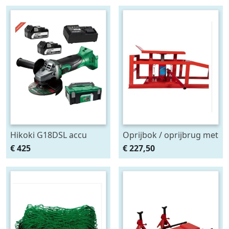
Hikoki G18DSL accu
Oprijbok / oprijbrug met
haakse slijper (2x5Ah +
ingebouwde krik. set
€ 425
€ 227,50
HSCII)
2stuks