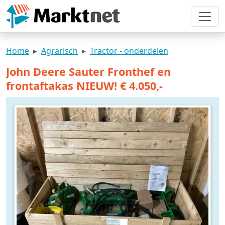
Home
Agrarisch
Tractor - onderdelen
John Deere Sauter Fronthef en
frontaftakas NIEUW! € 4.050,-