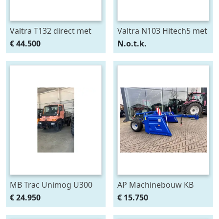
Valtra T132 direct met
Valtra N103 Hitech5 met
Fronthef en PTO (bj
voorlader (bj 2013)
€ 44.500
N.o.t.k.
2010)
MB Trac Unimog U300
AP Machinebouw KB
(bj 2005)
110/300 ETV kilverbak (bj
€ 24.950
€ 15.750
2025)