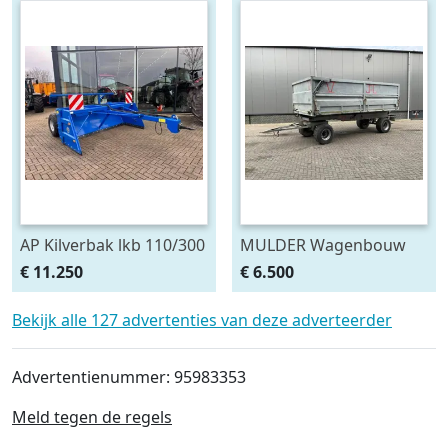
AP Kilverbak lkb 110/300
MULDER Wagenbouw
(bj 2025)
Glas Constructie
€ 11.250
€ 6.500
Containerbak wag
Bekijk alle 127 advertenties van deze adverteerder
Advertentienummer: 95983353
Meld tegen de regels