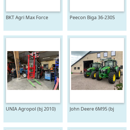
BKT Agri Max Force
Peecon Biga 36-230S
IF710/75R42
Mammoet Future (bj
2026)
UNIA Agropol (bj 2010)
John Deere 6M95 (bj
2026)