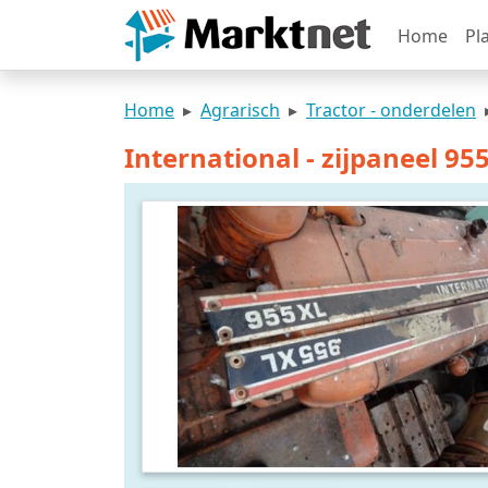
Home
Pl
Home
Agrarisch
Tractor - onderdelen
International - zijpaneel 955