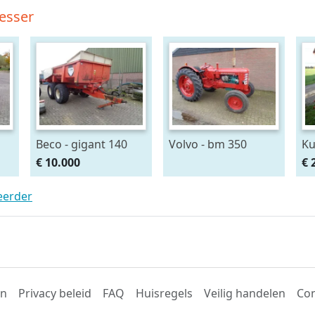
esser
Beco - gigant 140
Volvo - bm 350
Ku
€ 10.000
€ 
teerder
en
Privacy beleid
FAQ
Huisregels
Veilig handelen
Con