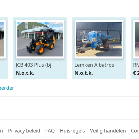
JCB 403 Plus (bj
Lemken Albatros
RM
2025)
9/5000-B27 (bj 2011)
20
N.o.t.k.
N.o.t.k.
€ 
teerder
en
Privacy beleid
FAQ
Huisregels
Veilig handelen
Con