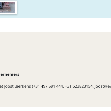
dernemers
t Joost Bierkens (+31 497 591 444, +31 623823154,
joost@ev