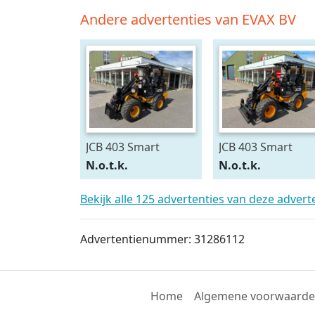
Andere advertenties van EVAX BV
JCB 403 Smart
JCB 403 Smart
Power (bj 2025)
power (bj 2025)
N.o.t.k.
N.o.t.k.
Bekijk alle 125 advertenties van deze adver
Advertentienummer: 31286112
Home
Algemene voorwaard