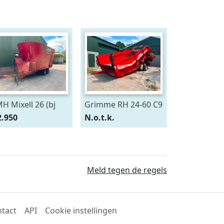
H Mixell 26 (bj
Grimme RH 24-60 C9
10)
DEMO (bj 2025)
2.950
N.o.t.k.
Meld tegen de regels
tact
API
Cookie instellingen