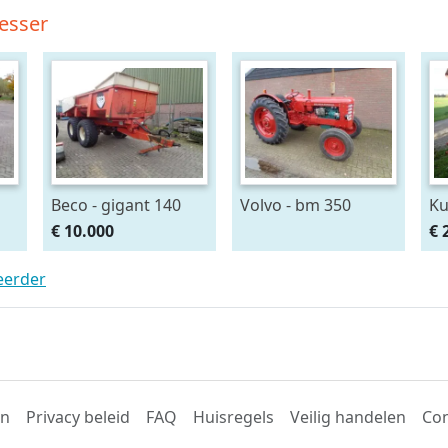
esser
Beco - gigant 140
Volvo - bm 350
Ku
€ 10.000
€ 
teerder
en
Privacy beleid
FAQ
Huisregels
Veilig handelen
Con