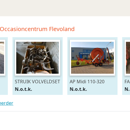
-Occasioncentrum Flevoland
STRUIK VOLVELDSET
AP Midi 110-320
FA
N.o.t.k.
N.o.t.k.
N.
teerder