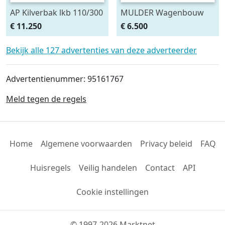
AP Kilverbak lkb 110/300
MULDER Wagenbouw
(bj 2025)
Glas Constructie
€ 11.250
€ 6.500
Containerbak wag
Bekijk alle 127 advertenties van deze adverteerder
Advertentienummer: 95161767
Meld tegen de regels
Home
Algemene voorwaarden
Privacy beleid
FAQ
Huisregels
Veilig handelen
Contact
API
Cookie instellingen
© 1997-2026 Marktnet