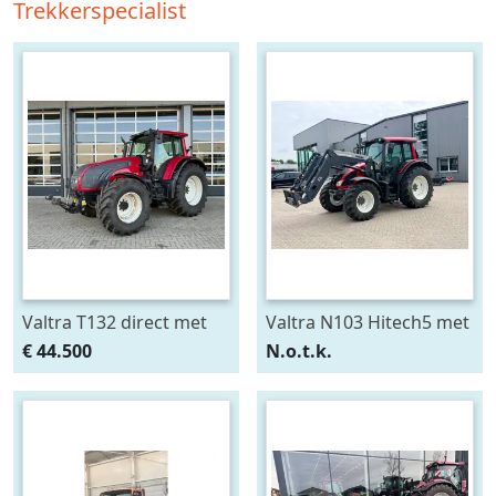
Trekkerspecialist
Valtra T132 direct met
Valtra N103 Hitech5 met
Fronthef en PTO (bj
voorlader (bj 2013)
€ 44.500
N.o.t.k.
2010)