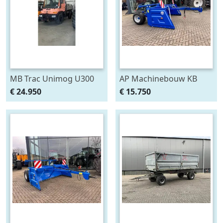
MB Trac Unimog U300
AP Machinebouw KB
(bj 2005)
110/300 ETV kilverbak (bj
€ 24.950
€ 15.750
2025)