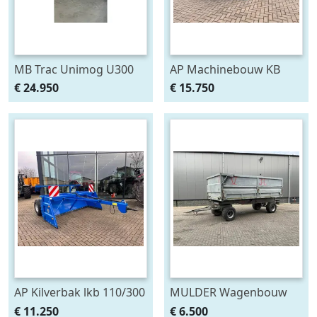
MB Trac Unimog U300
AP Machinebouw KB
(bj 2005)
110/300 ETV kilverbak (bj
€ 24.950
€ 15.750
2025)
AP Kilverbak lkb 110/300
MULDER Wagenbouw
(bj 2025)
Glas Constructie
€ 11.250
€ 6.500