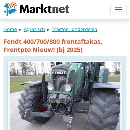
Home
Agrarisch
Tractor - onderdelen
Fendt 400/700/800 frontaftakas,
Frontpto Nieuw! (bj 2025)