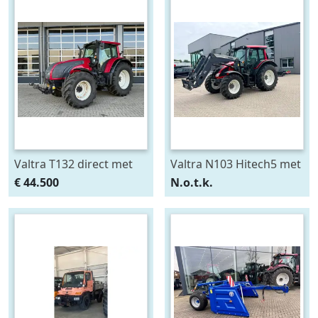
Valtra T132 direct met
Valtra N103 Hitech5 met
Fronthef en PTO (bj
voorlader (bj 2013)
€ 44.500
N.o.t.k.
2010)