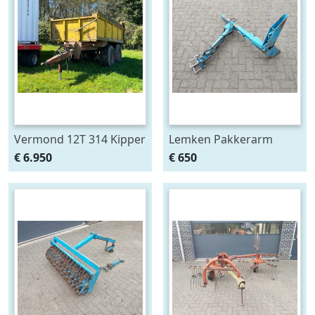
Vermond 12T 314 Kipper
Lemken Pakkerarm
3 Zijdig
passend aan Opal 90 en
€ 6.950
€ 650
110 ploeg