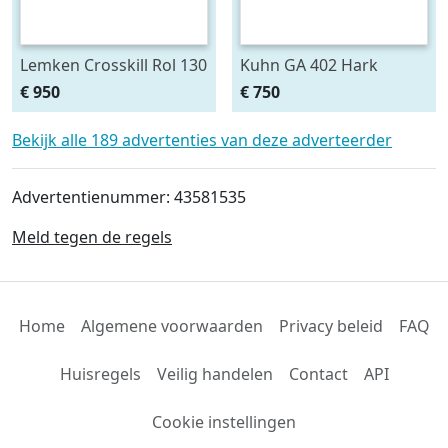
Lemken Crosskill Rol 130
Kuhn GA 402 Hark
cm breed passen aan
€ 950
€ 750
Variopack vorenpakker
Bekijk alle 189 advertenties van deze adverteerder
Advertentienummer: 43581535
Meld tegen de regels
Home
Algemene voorwaarden
Privacy beleid
FAQ
Huisregels
Veilig handelen
Contact
API
Cookie instellingen