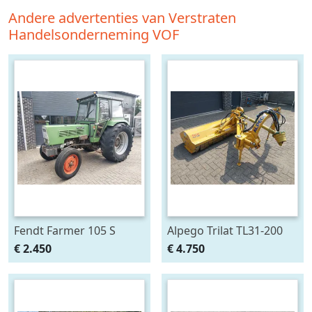
Andere advertenties van Verstraten
Handelsonderneming VOF
Fendt Farmer 105 S
Alpego Trilat TL31-200
AM Verstek
€ 2.450
€ 4.750
Klepelmaaier