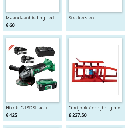
Maandaanbieding Led
Stekkers en
achterlicht 12-24V links
stekkerdozen diversen
€ 60
m. breedtelamp
Hikoki G18DSL accu
Oprijbok / oprijbrug met
haakse slijper (2x5Ah +
ingebouwde krik. set
€ 425
€ 227,50
HSCII)
2stuks