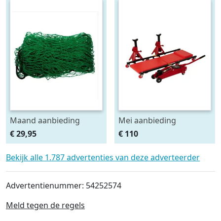
Maand aanbieding
Mei aanbieding
Afdeknet 4x2 mtr maas
Monteursligkar+2 tons
€ 29,95
€ 110
4.5 x 4.5 cm
krik + 2 assteunen
Bekijk alle 1.787 advertenties van deze adverteerder
Advertentienummer: 54252574
Meld tegen de regels