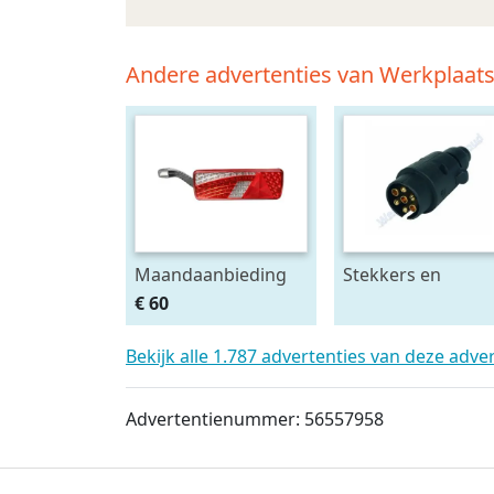
Andere advertenties van Werkplaa
Maandaanbieding
Stekkers en
Led achterlicht 12-
stekkerdozen
€ 60
24V links m.
diversen
breedtelamp
Bekijk alle 1.787 advertenties van deze adve
Advertentienummer: 56557958