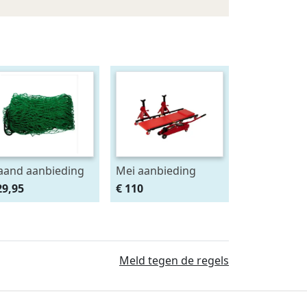
and aanbieding
Mei aanbieding
deknet 4x2 mtr
Monteursligkar+2
29,95
€ 110
as 4.5 x 4.5 cm
tons krik + 2
assteunen
Meld tegen de regels