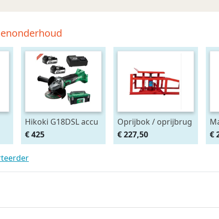
tsenonderhoud
Hikoki G18DSL accu
Oprijbok / oprijbrug
Ma
haakse slijper
met ingebouwde
Af
€ 425
€ 227,50
€ 
(2x5Ah + HSCII)
krik. set 2stuks
ma
rteerder