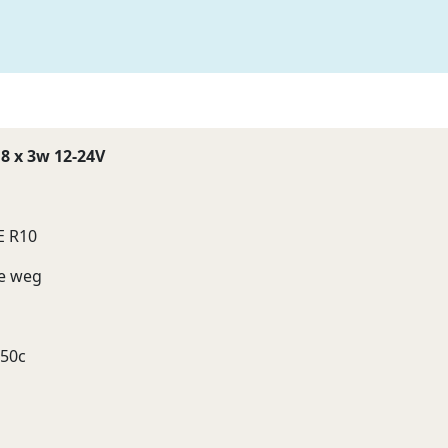
8 x 3w 12-24V
E R10
re weg
+50c