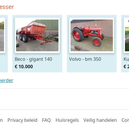
esser
Beco - gigant 140
Volvo - bm 350
Ku
€ 10.000
€ 
teerder
en
Privacy beleid
FAQ
Huisregels
Veilig handelen
Con