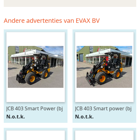
Andere advertenties van EVAX BV
JCB 403 Smart Power (bj
JCB 403 Smart power (bj
2025)
2025)
N.o.t.k.
N.o.t.k.