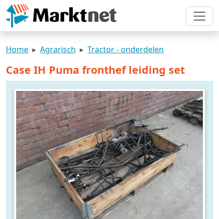
Home
Agrarisch
Tractor - onderdelen
Case IH Puma fronthef leiding set