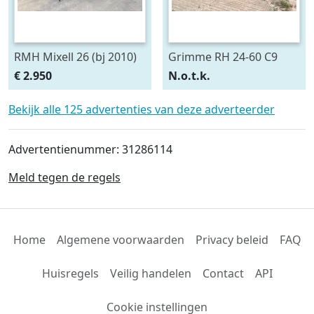
RMH Mixell 26 (bj 2010)
Grimme RH 24-60 C9
DEMO (bj 2025)
€ 2.950
N.o.t.k.
Bekijk alle 125 advertenties van deze adverteerder
Advertentienummer: 31286114
Meld tegen de regels
Home
Algemene voorwaarden
Privacy beleid
FAQ
Huisregels
Veilig handelen
Contact
API
Cookie instellingen