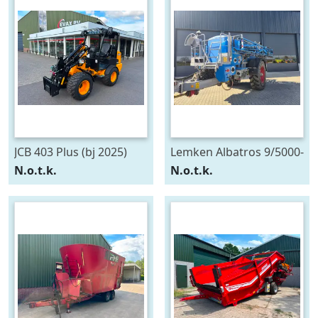
JCB 403 Plus (bj 2025)
Lemken Albatros 9/5000-
B27 (bj 2011)
N.o.t.k.
N.o.t.k.