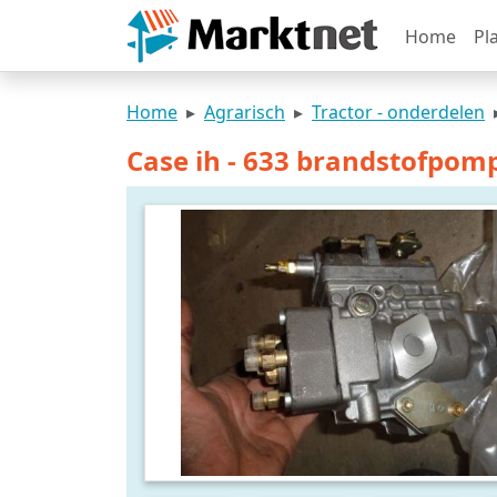
Home
Pl
Home
Agrarisch
Tractor - onderdelen
Case ih - 633 brandstofpom