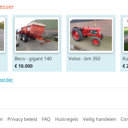
esser
Beco - gigant 140
Volvo - bm 350
Ku
€ 10.000
€ 
teerder
en
Privacy beleid
FAQ
Huisregels
Veilig handelen
Con