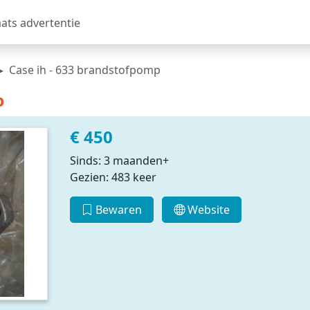
aats advertentie
Case ih - 633 brandstofpomp
p
€ 450
Sinds: 3 maanden+
Gezien: 483 keer
Bewaren
Website