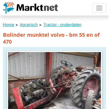
Home
Agrarisch
Tractor - onderdelen
Bolinder munktel volvo - bm 55 en of
470