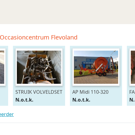
-Occasioncentrum Flevoland
STRUIK VOLVELDSET
AP Midi 110-320
FA
N.o.t.k.
N.o.t.k.
N.
teerder