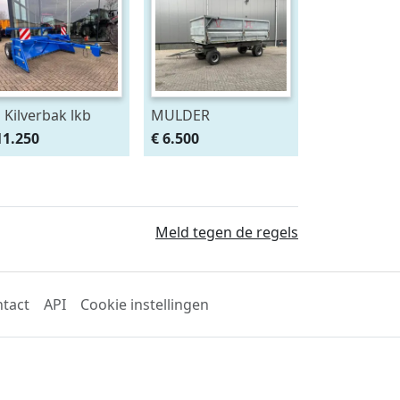
 Kilverbak lkb
MULDER
0/300 (bj 2025)
Wagenbouw Glas
11.250
€ 6.500
Constructie
Containerbak wag
Meld tegen de regels
tact
API
Cookie instellingen