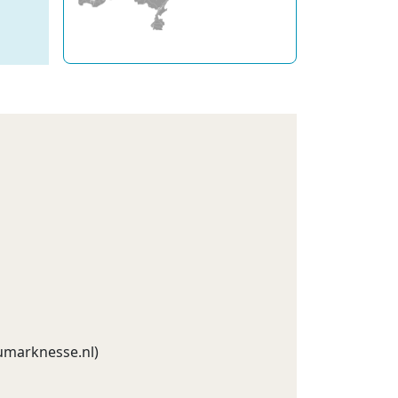
marknesse.nl
)