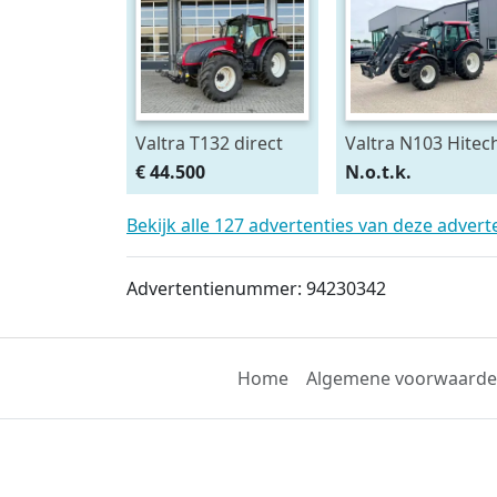
Valtra T132 direct
Valtra N103 Hitec
met Fronthef en
met voorlader (bj
€ 44.500
N.o.t.k.
PTO (bj 2010)
2013)
Bekijk alle 127 advertenties van deze adver
Advertentienummer: 94230342
Home
Algemene voorwaard