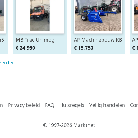
h5
MB Trac Unimog
AP Machinebouw KB
AP
U300 (bj 2005)
110/300 ETV
11
€ 24.950
€ 15.750
€ 
kilverbak (bj 2025)
teerder
en
Privacy beleid
FAQ
Huisregels
Veilig handelen
Con
© 1997-2026 Marktnet