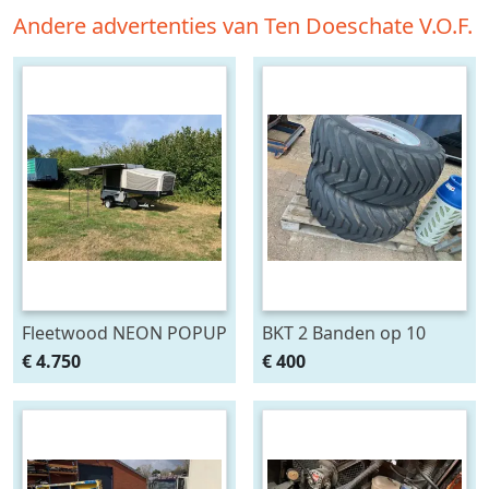
Andere advertenties van Ten Doeschate V.O.F.
Fleetwood NEON POPUP
BKT 2 Banden op 10
(bj 2006)
gaats velgen 400/60-22.5
€ 4.750
€ 400