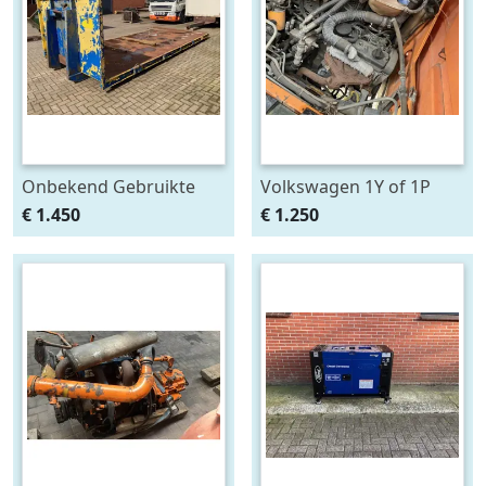
Onbekend Gebruikte
Volkswagen 1Y of 1P
laadvloer voor
industriemotor (Linde)
€ 1.450
€ 1.250
haakarmsysteem – 6,20
x 2,55 meter