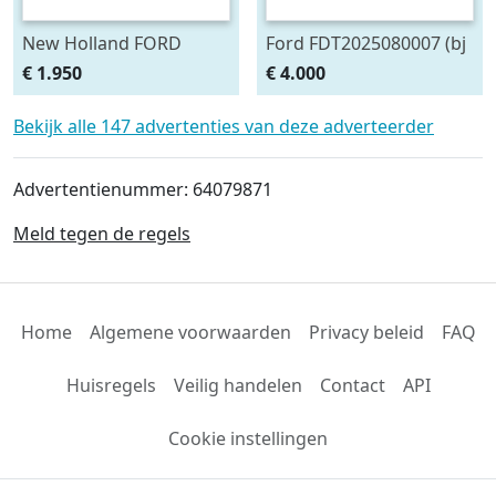
New Holland FORD
Ford FDT2025080007 (bj
turbo motor 444T
2025)
€ 1.950
€ 4.000
Bekijk alle 147 advertenties van deze adverteerder
Advertentienummer: 64079871
Meld tegen de regels
Home
Algemene voorwaarden
Privacy beleid
FAQ
Huisregels
Veilig handelen
Contact
API
Cookie instellingen