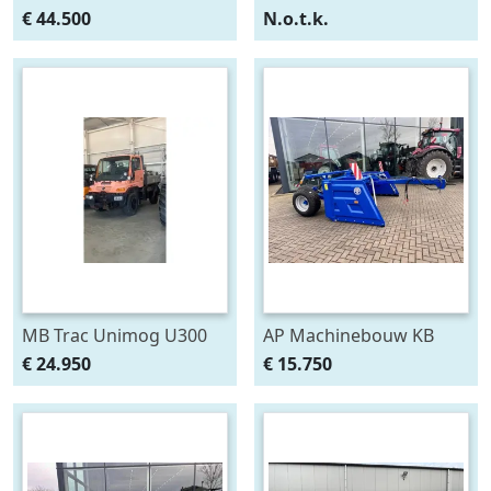
Fronthef en PTO (bj
voorlader (bj 2013)
€ 44.500
N.o.t.k.
2010)
MB Trac Unimog U300
AP Machinebouw KB
(bj 2005)
110/300 ETV kilverbak (bj
€ 24.950
€ 15.750
2025)