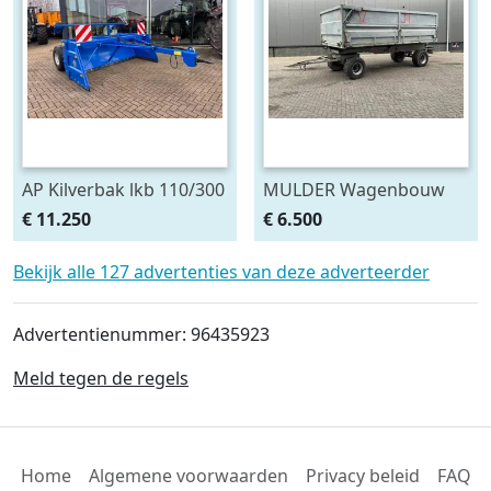
AP Kilverbak lkb 110/300
MULDER Wagenbouw
(bj 2025)
Glas Constructie
€ 11.250
€ 6.500
Containerbak wag
Bekijk alle 127 advertenties van deze adverteerder
Advertentienummer: 96435923
Meld tegen de regels
Home
Algemene voorwaarden
Privacy beleid
FAQ