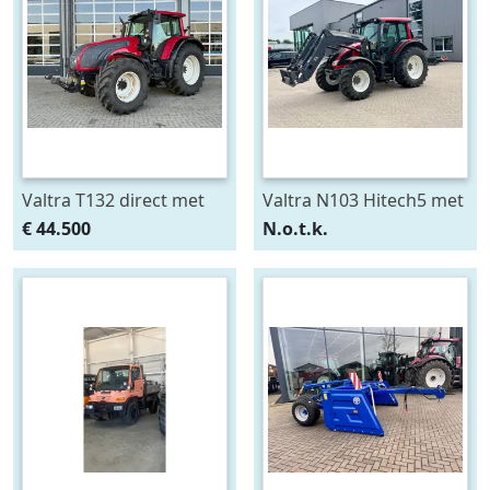
Valtra T132 direct met
Valtra N103 Hitech5 met
Fronthef en PTO (bj
voorlader (bj 2013)
€ 44.500
N.o.t.k.
2010)