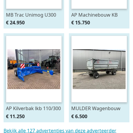
MB Trac Unimog U300
AP Machinebouw KB
(bj 2005)
110/300 ETV kilverbak (bj
€ 24.950
€ 15.750
2025)
AP Kilverbak lkb 110/300
MULDER Wagenbouw
(bj 2025)
Glas Constructie
€ 11.250
€ 6.500
Containerbak wag
Bekijk alle 127 advertenties van deze adverteerder