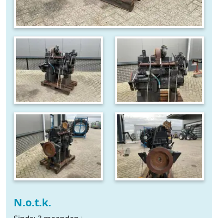
N.o.t.k.