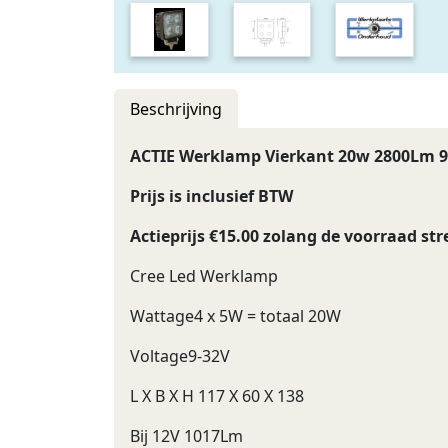
Beschrijving
ACTIE Werklamp Vierkant 20w 2800Lm 9
Prijs is inclusief BTW
Actieprijs €15.00 zolang de voorraad str
Cree Led Werklamp
Wattage4 x 5W = totaal 20W
Voltage9-32V
L X B X H 117 X 60 X 138
Bij 12V 1017Lm