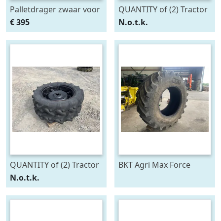
Palletdrager zwaar voor
QUANTITY of (2) Tractor
Minitractor (bj 2026)
Wheels
€ 395
N.o.t.k.
QUANTITY of (2) Tractor
BKT Agri Max Force
Wheels
IF710/75R42
N.o.t.k.