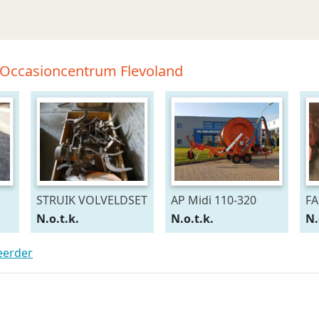
-Occasioncentrum Flevoland
STRUIK VOLVELDSET
AP Midi 110-320
FA
N.o.t.k.
N.o.t.k.
N.
teerder