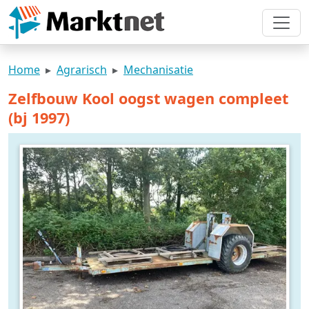
Home
Agrarisch
Mechanisatie
Zelfbouw Kool oogst wagen compleet
(bj 1997)