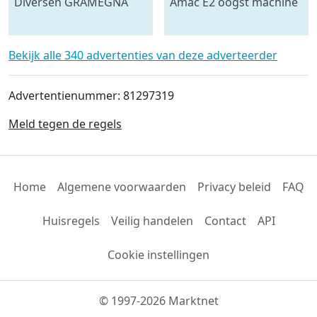
Diversen GRAMEGNA
Amac E2 oogst machine
FARMTEC ERMO
KRAMER ECO en meer
Spitmachine
Bekijk alle 340 advertenties van deze adverteerder
aandrijvingen en
onderdelen roterend k
Advertentienummer: 81297319
Meld tegen de regels
Home
Algemene voorwaarden
Privacy beleid
FAQ
Huisregels
Veilig handelen
Contact
API
Cookie instellingen
© 1997-2026 Marktnet