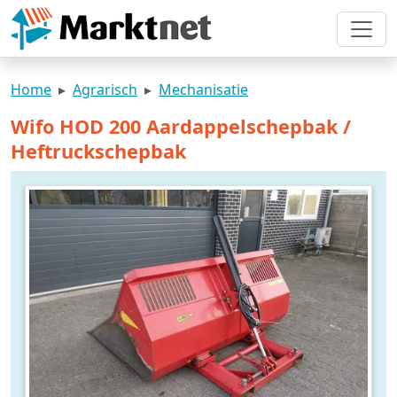
Home
Agrarisch
Mechanisatie
Wifo HOD 200 Aardappelschepbak /
Heftruckschepbak