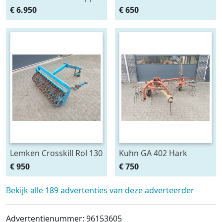
3 Zijdig
passend aan Opal 90 en
€ 6.950
€ 650
110 ploeg
Lemken Crosskill Rol 130
Kuhn GA 402 Hark
cm breed passen aan
€ 950
€ 750
Variopack vorenpakker
Bekijk alle 189 advertenties van deze adverteerder
Advertentienummer: 96153605