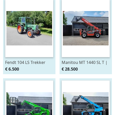
Fendt 104 LS Trekker
Manitou MT 1440 SL T |
Snelloper Cabine Servo
Verreiker met vorken (bj
€ 6.500
€ 28.500
(bj 1979)
2006)