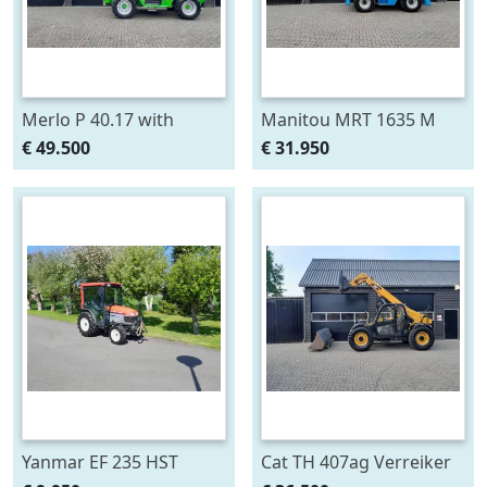
Merlo P 40.17 with
Manitou MRT 1635 M
manbasket and remote
ROTO verreiker met
€ 49.500
€ 31.950
control (bj 2013)
vorken (bj 2007)
Yanmar EF 235 HST
Cat TH 407ag Verreiker