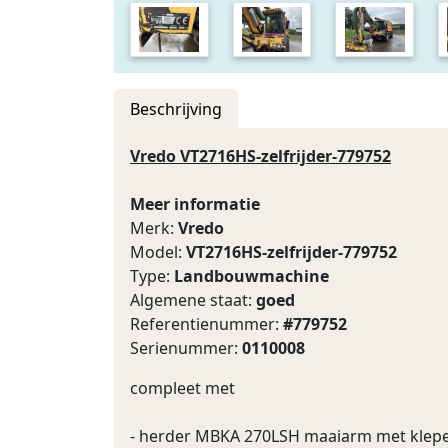
Beschrijving
Vredo VT2716HS-zelfrijder-779752
Meer informatie
Merk:
Vredo
Model:
VT2716HS-zelfrijder-779752
Type:
Landbouwmachine
Algemene staat:
goed
Referentienummer:
#779752
Serienummer:
0110008
compleet met
- herder MBKA 270LSH maaiarm met klep