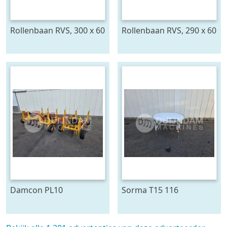
Rollenbaan RVS, 300 x 60
Rollenbaan RVS, 290 x 60
cm
cm
Damcon PL10
Sorma T15 116
plantmachine voor
draaitafel 150 cm ø
bomen