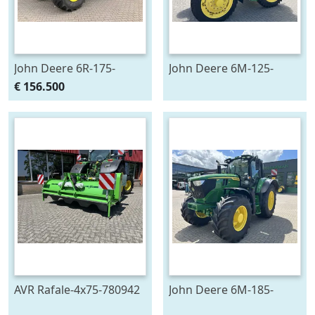
John Deere 6R-175-
John Deere 6M-125-
783659
783200
€ 156.500
AVR Rafale-4x75-780942
John Deere 6M-185-
778129