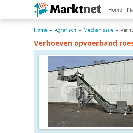
Home
Pl
Home
Agrarisch
Mechanisatie
Verho
Verhoeven opvoerband roest