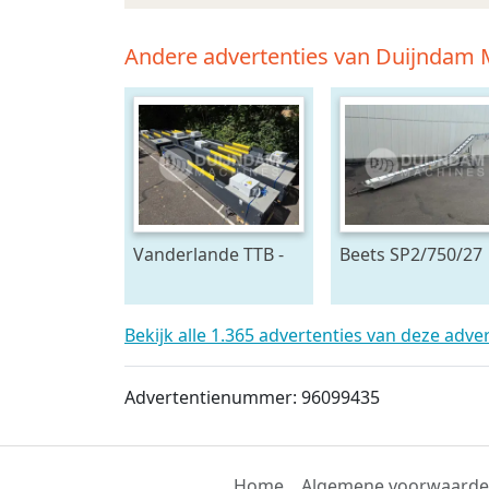
Andere advertenties van Duijndam
Vanderlande TTB -
Beets SP2/750/27
800 - 4x24 - MIH
oogstband 750 x 
telescoopband 4
cm
delig, 2400 x 80 cm
Bekijk alle 1.365 advertenties van deze adve
Advertentienummer: 96099435
Home
Algemene voorwaard