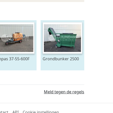
pas 37-55-600F
Grondbunker 2500
uitwagen 600 L
Liter
Meld tegen de regels
tact
API
Cookie instellingen