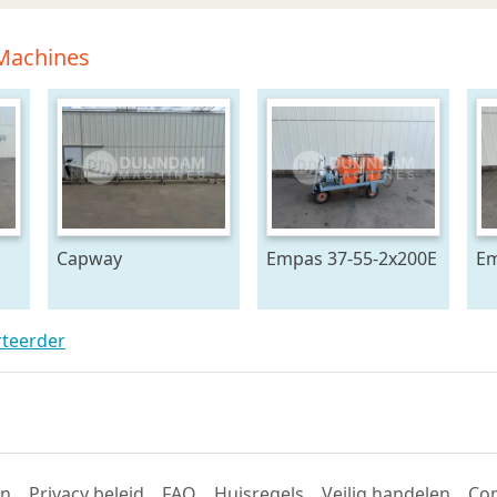
 Machines
Capway
Empas 37-55-2x200E
Em
27
kettingtransporteur
spuitwagen met
sp
880 cm x 65 cm
geveerde haspel
rteerder
en
Privacy beleid
FAQ
Huisregels
Veilig handelen
Con