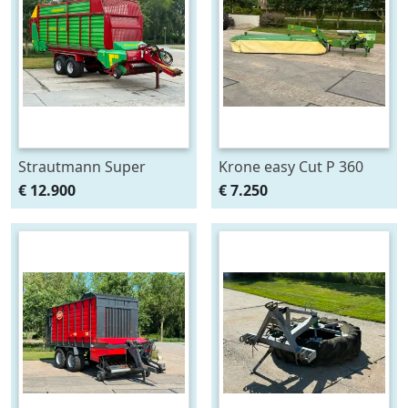
Strautmann Super
Krone easy Cut P 360
vitesse 260 DO
Schijvenmaaier Maaier
€ 12.900
€ 7.250
Dosseerwalsen
Easycut Claas Kuhn
Opraapwagen
Vicon Easy Cut P 360
Ladewagen Stalvoeren
Easycut Schijvenm
Krone