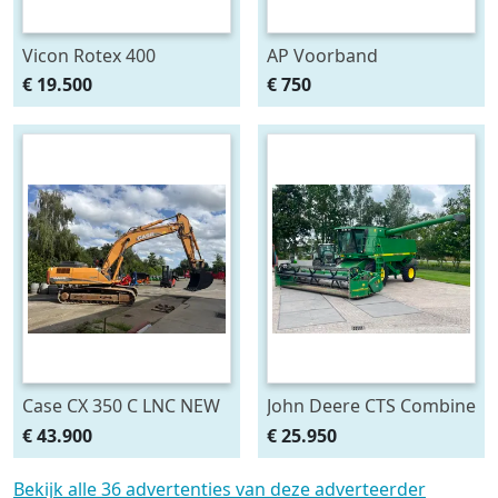
Vicon Rotex 400
AP Voorband
opraapwagen NL
Hydraulisch Schuif
€ 19.500
€ 750
kenteken (bj 2015)
Kuilvoer voer
aanschuifband
Hydraulisch
Case CX 350 C LNC NEW
John Deere CTS Combine
BUCKET 10400 Hours!!
Airco maaibord 2 WD 6.5
€ 43.900
€ 25.950
(bj 2011)
meter maaibord
Bekijk alle 36 advertenties van deze adverteerder