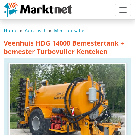
Home
Agrarisch
Mechanisatie
Veenhuis HDG 14000 Bemestertank +
bemester Turbovuller Kenteken