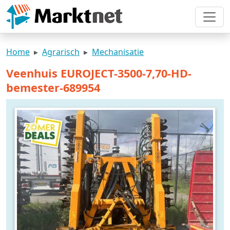
Home
Agrarisch
Mechanisatie
Veenhuis EUROJECT-3500-7,70-HD-
bemester-689954