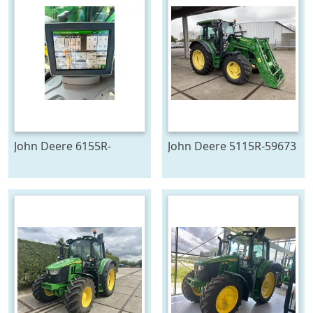
John Deere 6155R-
John Deere 5115R-59673
705291