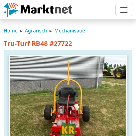
Home
Agrarisch
Mechanisatie
Tru-Turf RB48 #27722