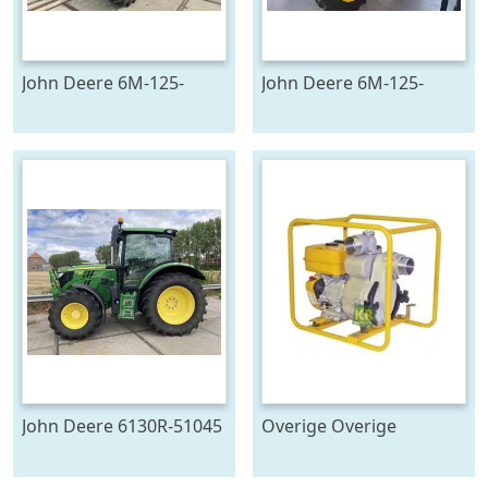
John Deere 6M-125-
John Deere 6M-125-
783194
783196
John Deere 6130R-51045
Overige Overige
pompen #23446