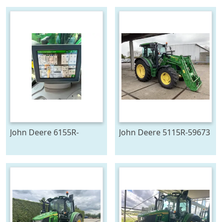
John Deere 6155R-
John Deere 5115R-59673
705291