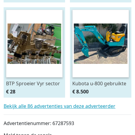
briggs and stratton
bij BTP waterpomp
108cm
beregening
BTP Sproeier Vyr sector
Kubota u-800 gebruikte
beregening sproeier
minigraver u800
€ 28
€ 8.500
Naan messing
graafmachine
Bekijk alle 86 advertenties van deze adverteerder
Advertentienummer: 67287593