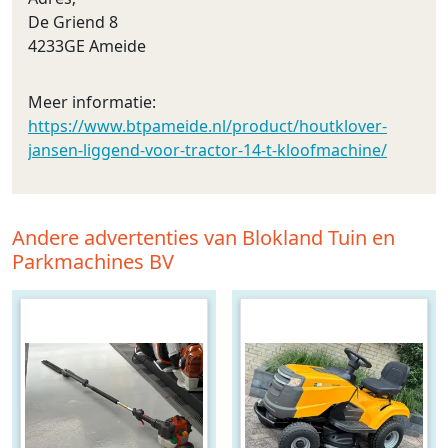
De Griend 8
4233GE Ameide
Meer informatie:
https://www.btpameide.nl/product/houtklover-
jansen-liggend-voor-tractor-14-t-kloofmachine/
Andere advertenties van Blokland Tuin en
Parkmachines BV