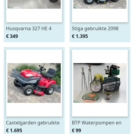
Husqvarna 327 HE 4
Stiga gebruikte 2098
steelheggenschaar
zitmaaier mulch 98cm
€ 349
€ 1.395
lange heggenschaar op
steel
Castelgarden gebruikte
BTP Waterpompen en
zitmaaier hydrostaat
sproeiers op voorraad
€ 1.695
€ 99