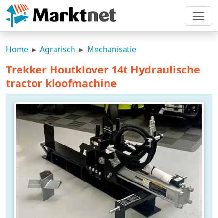
Home
Agrarisch
Mechanisatie
Trekker Houtklover 14t Hydraulische
tractor kloofmachine